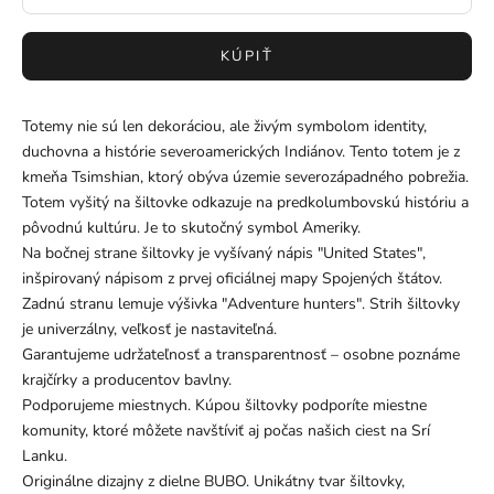
KÚPIŤ
Totemy nie sú len dekoráciou, ale živým symbolom identity,
duchovna a histórie severoamerických Indiánov. Tento totem je z
kmeňa Tsimshian, ktorý obýva územie severozápadného pobrežia.
Totem vyšitý na šiltovke odkazuje na predkolumbovskú históriu a
pôvodnú kultúru. Je to skutočný symbol Ameriky.
Na bočnej strane šiltovky je vyšívaný nápis "United States",
inšpirovaný nápisom z prvej oficiálnej mapy Spojených štátov.
Zadnú stranu lemuje výšivka "Adventure hunters". Strih šiltovky
je univerzálny, veľkosť je nastaviteľná.
Garantujeme udržateľnosť a transparentnosť – osobne poznáme
krajčírky a producentov bavlny.
Podporujeme miestnych. Kúpou šiltovky podporíte miestne
komunity, ktoré môžete navštíviť aj počas našich ciest na Srí
Lanku.
Originálne dizajny z dielne BUBO. Unikátny tvar šiltovky,