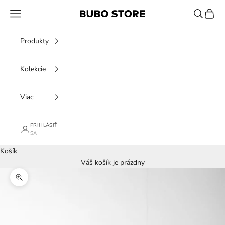
Preskočiť na obsah
Menu
Hľadať
Košík
BUBO STORE
Produkty
Kolekcie
Viac
PRIHLÁSIŤ
SA
Košík
Váš košík je prázdny
Priblížiť