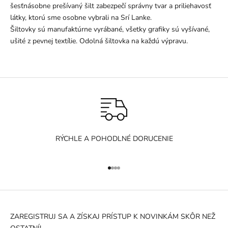
šesťnásobne prešívaný šilt zabezpečí správny tvar a priliehavosť
látky, ktorú sme osobne vybrali na Srí Lanke.
Šiltovky sú manufaktúrne vyrábané, všetky grafiky sú vyšívané,
ušité z pevnej textílie. Odolná šiltovka na každú výpravu.
RÝCHLE A POHODLNÉ DORUCENIE
Prejsť na položku 1
Prejsť na položku 2
Prejsť na položku 3
Prejsť na položku 4
ZAREGISTRUJ SA A ZÍSKAJ PRÍSTUP K NOVINKÁM SKÔR NEŽ