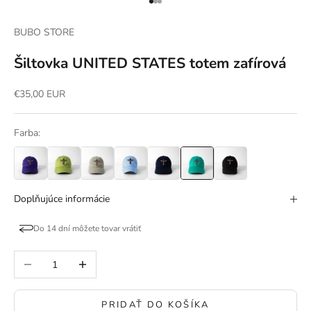
Prejsť na položku 1
Prejsť na položku 2
Prejsť na položku 3
BUBO STORE
Šiltovka UNITED STATES totem zafírová
Predajná cena
€35,00 EUR
Farba:
Doplňujúce informácie
Do 14 dní môžete tovar vrátiť
Znížiť množstvo
Zvýšiť množstvo
PRIDAŤ DO KOŠÍKA