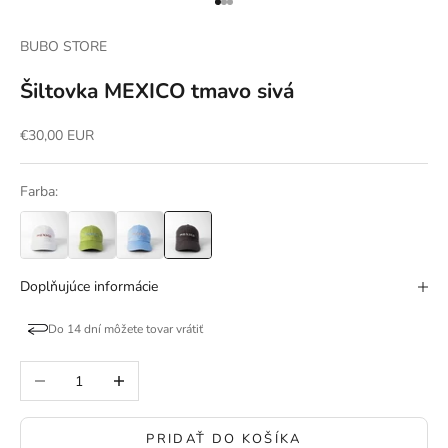
Prejsť na položku 1
Prejsť na položku 2
Prejsť na položku 3
BUBO STORE
Šiltovka MEXICO tmavo sivá
Predajná cena
€30,00 EUR
Farba:
Doplňujúce informácie
Do 14 dní môžete tovar vrátiť
Znížiť množstvo
Zvýšiť množstvo
PRIDAŤ DO KOŠÍKA