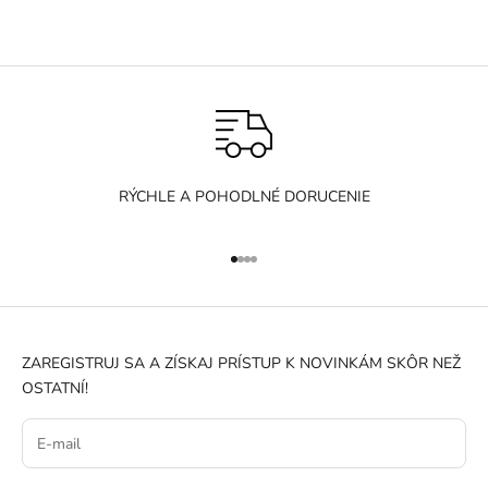
RÝCHLE A POHODLNÉ DORUCENIE
Prejsť na položku 1
Prejsť na položku 2
Prejsť na položku 3
Prejsť na položku 4
ZAREGISTRUJ SA A ZÍSKAJ PRÍSTUP K NOVINKÁM SKÔR NEŽ
OSTATNÍ!