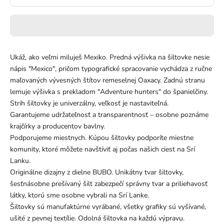
Ukáž, ako veľmi miluješ Mexiko. Predná výšivka na šiltovke nesie
nápis "Mexico", pričom typografické spracovanie vychádza z ručne
maľovaných vývesných štítov remeselnej Oaxacy. Zadnú stranu
lemuje výšivka s prekladom "Adventure hunters" do španielčiny.
Strih šiltovky je univerzálny, veľkosť je nastaviteľná.
Garantujeme udržateľnosť a transparentnosť – osobne poznáme
krajčírky a producentov bavlny.
Podporujeme miestnych. Kúpou šiltovky podporíte miestne
komunity, ktoré môžete navštíviť aj počas našich ciest na Srí
Lanku.
Originálne dizajny z dielne BUBO. Unikátny tvar šiltovky,
šesťnásobne prešívaný šilt zabezpečí správny tvar a priliehavosť
látky, ktorú sme osobne vybrali na Srí Lanke.
Šiltovky sú manufaktúrne vyrábané, všetky grafiky sú vyšívané,
ušité z pevnej textílie. Odolná šiltovka na každú výpravu.