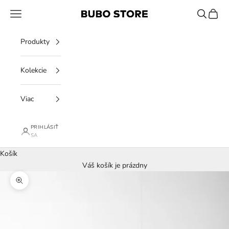
Preskočiť na obsah
Menu
Hľadať
Košík
BUBO STORE
Produkty
Kolekcie
Viac
PRIHLÁSIŤ
SA
Košík
Váš košík je prázdny
Priblížiť