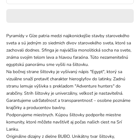
Pyramídy v Gíze patria medzi najikonickejšie stavby starovekého
sveta a sú jedným zo siedmich divov starovekého sveta, ktoré sa
zachovali dodnes. Sfinga je najväčšia monolitická socha na svete,
známa svojím telom leva a hlavou faraóna. Túto nezameniteľnú
egyptskú panorámu sme vyšili na šiltovku.
Na bočnej strane šiltovky je vyšívaný nápis "Egypt", ktorý sa
vizuálne snaží pretaviť charakter hieroglyfov do latinky. Zadnú
stranu lemuje výšivka s prekladom "Adventure hunters" do
arabčiny. Strih šiltovky je univerzálny, veľkosť je nastaviteľná.
Garantujeme udržateľnosť a transparentnosť – osobne poznáme
krajčírky a producentov bavlny.
Podporujeme miestnych. Kúpou šiltovky podporíte miestne
komunity, ktoré môžete navštíviť aj počas našich ciest na Srí
Lanku.
Originálne dizajny z dielne BUBO. Unikátny tvar šiltovky,