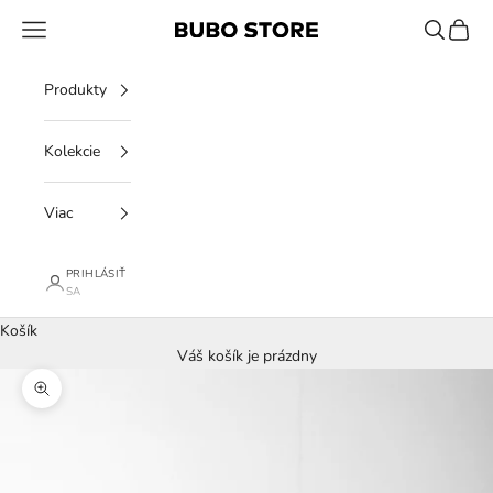
Preskočiť na obsah
Menu
Hľadať
Košík
BUBO STORE
Produkty
Kolekcie
Viac
PRIHLÁSIŤ
SA
Košík
Váš košík je prázdny
Priblížiť