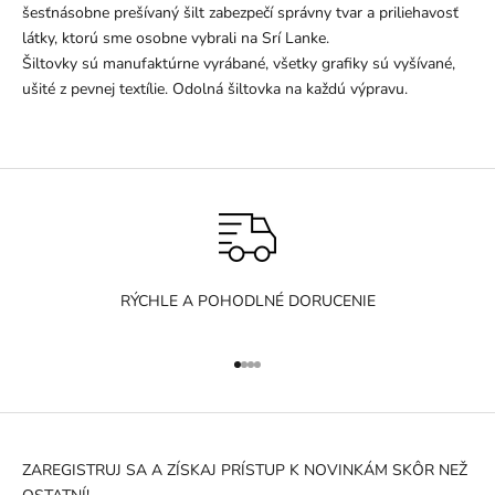
šesťnásobne prešívaný šilt zabezpečí správny tvar a priliehavosť
látky, ktorú sme osobne vybrali na Srí Lanke.
Šiltovky sú manufaktúrne vyrábané, všetky grafiky sú vyšívané,
ušité z pevnej textílie. Odolná šiltovka na každú výpravu.
RÝCHLE A POHODLNÉ DORUCENIE
Prejsť na položku 1
Prejsť na položku 2
Prejsť na položku 3
Prejsť na položku 4
ZAREGISTRUJ SA A ZÍSKAJ PRÍSTUP K NOVINKÁM SKÔR NEŽ