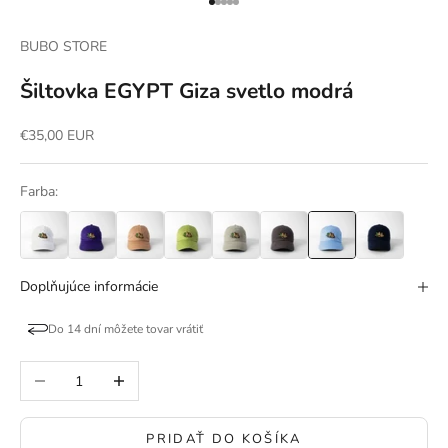
Prejsť na položku 1
Prejsť na položku 2
Prejsť na položku 3
Prejsť na položku 4
Prejsť na položku 5
BUBO STORE
Šiltovka EGYPT Giza svetlo modrá
Predajná cena
€35,00 EUR
Farba:
Doplňujúce informácie
Do 14 dní môžete tovar vrátiť
Znížiť množstvo
Zvýšiť množstvo
PRIDAŤ DO KOŠÍKA